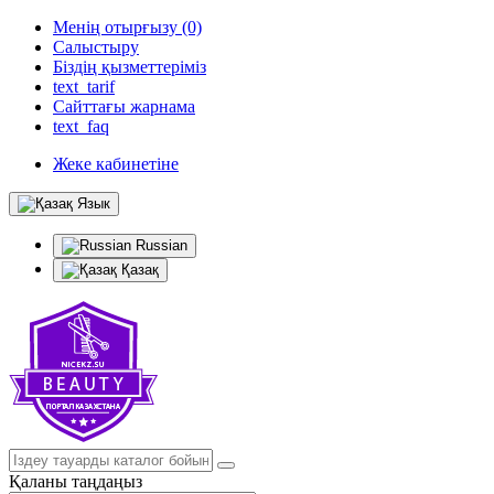
Менің отырғызу (0)
Салыстыру
Біздің қызметтеріміз
text_tarif
Сайттағы жарнама
text_faq
Жеке кабинетіне
Язык
Russian
Қазақ
Қаланы таңдаңыз