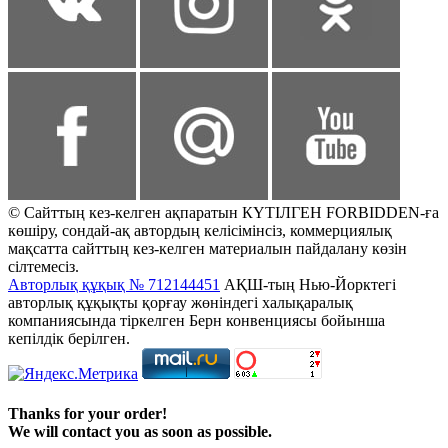
© Сайттың кез-келген ақпаратын КҮТІЛГЕН FORBIDDEN-ға
көшіру, сондай-ақ автордың келісімінсіз, коммерциялық
мақсатта сайттың кез-келген материалын пайдалану көзін
сілтемесіз.
Авторлық құқық № 712144451
АҚШ-тың Нью-Йорктегі
авторлық құқықты қорғау жөніндегі халықаралық
компаниясында тіркелген Берн конвенциясы бойынша
кепілдік берілген.
Thanks for your order!
We will contact you as soon as possible.