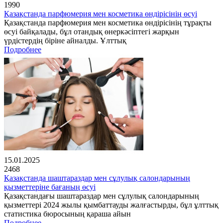
1990
Қазақстанда парфюмерия мен косметика өндірісінің өсуі
Қазақстанда парфюмерия мен косметика өндірісінің тұрақты
өсуі байқалады, бұл отандық өнеркәсіптегі жарқын
үрдістердің біріне айналды. Ұлттық
Подробнее
15.01.2025
2468
Қазақстанда шаштараздар мен сұлулық салондарының
қызметтеріне бағаның өсуі
Қазақстандағы шаштараздар мен сұлулық салондарының
қызметтері 2024 жылы қымбаттауды жалғастырды, бұл ұлттық
статистика бюросының қараша айын
Подробнее