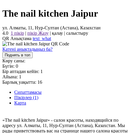
The nail kitchen Jaipur
ул. Алматы, 11, Нур-Султан (Астана), Казахстан
4.0
1 пікір
|
пікір Жазу
|
қалау
|
салыстыру
QR Анықтама
text_what
Қатені анықтадыңыз ба?
Поднять в топ
Көру саны:
Бүгін:
0
Бір аптадан кейін:
1
Айына:
1
Барлық уақытта:
16
Сипаттамасы
Пікірлер (1)
Карта
«The nail kitchen Jaipur» - салон красоты, находящийся по
адресу ул. Алматы, 11, Нур-Султан (Астана), Казахстан. Мы
рады приветствовать вас на странице нашего салона красоты