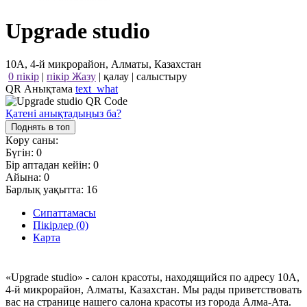
Upgrade studio
10А, 4-й микрорайон, Алматы, Казахстан
0 пікір
|
пікір Жазу
|
қалау
|
салыстыру
QR Анықтама
text_what
Қатені анықтадыңыз ба?
Поднять в топ
Көру саны:
Бүгін:
0
Бір аптадан кейін:
0
Айына:
0
Барлық уақытта:
16
Сипаттамасы
Пікірлер (0)
Карта
«Upgrade studio» - салон красоты, находящийся по адресу 10А,
4-й микрорайон, Алматы, Казахстан. Мы рады приветствовать
вас на странице нашего салона красоты из города Алма-Ата.