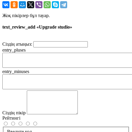
Жоқ пікірлер бұл тауар.
text_review_add «Upgrade studio»
Сіздің атыңыз:
entry_pluses
entry_minuses
Сіздің пікір
Рейтингі
Введите код