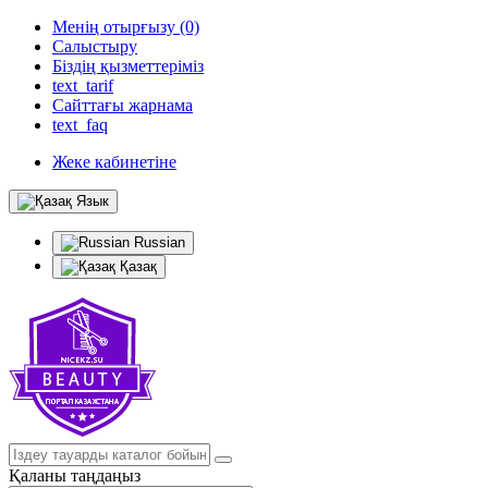
Менің отырғызу (0)
Салыстыру
Біздің қызметтеріміз
text_tarif
Сайттағы жарнама
text_faq
Жеке кабинетіне
Язык
Russian
Қазақ
Қаланы таңдаңыз