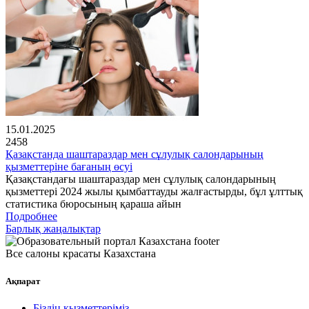
15.01.2025
2458
Қазақстанда шаштараздар мен сұлулық салондарының
қызметтеріне бағаның өсуі
Қазақстандағы шаштараздар мен сұлулық салондарының
қызметтері 2024 жылы қымбаттауды жалғастырды, бұл ұлттық
статистика бюросының қараша айын
Подробнее
Барлық жаңалықтар
Все салоны красаты Казахстана
Ақпарат
Біздің қызметтеріміз