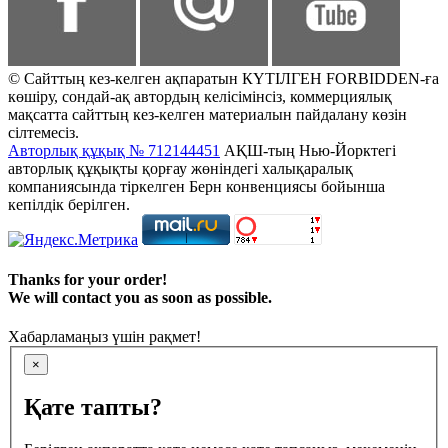
© Сайттың кез-келген ақпаратын КҮТІЛГЕН FORBIDDEN-ға
көшіру, сондай-ақ автордың келісімінсіз, коммерциялық
мақсатта сайттың кез-келген материалын пайдалану көзін
сілтемесіз.
Авторлық құқық № 712144451
АҚШ-тың Нью-Йорктегі
авторлық құқықты қорғау жөніндегі халықаралық
компаниясында тіркелген Берн конвенциясы бойынша
кепілдік берілген.
Thanks for your order!
We will contact you as soon as possible.
Хабарламаңыз үшін рақмет!
×
Қате тапты?