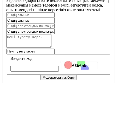
Берілген ақпаратта қате немесе қате тапсаңыз, мекеменің
мекен-жайы немесе телефон нөмірі өзгертілген болса,
оны төмендегі пішінде көрсетіңіз және оны түзетеміз.
Введите код
Модераторға жіберу