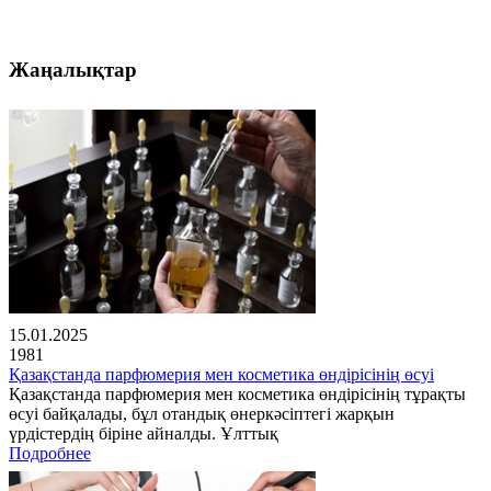
Жаңалықтар
15.01.2025
1981
Қазақстанда парфюмерия мен косметика өндірісінің өсуі
Қазақстанда парфюмерия мен косметика өндірісінің тұрақты
өсуі байқалады, бұл отандық өнеркәсіптегі жарқын
үрдістердің біріне айналды. Ұлттық
Подробнее