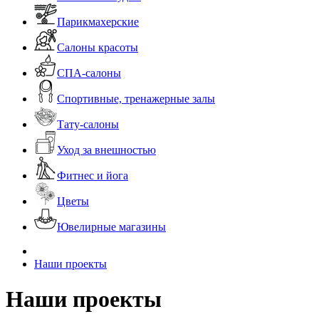
Парикмахерские
Салоны красоты
СПА-салоны
Спортивные, тренажерные залы
Тату-салоны
Уход за внешностью
Фитнес и йога
Цветы
Ювелирные магазины
Наши проекты
Наши проекты