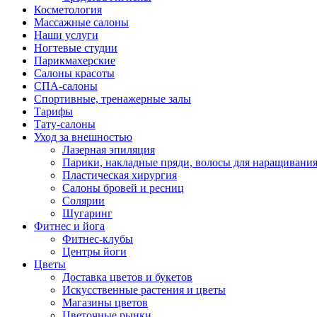
Косметология
Массажные салоны
Наши услуги
Ногтевые студии
Парикмахерские
Салоны красоты
СПА-салоны
Спортивные, тренажерные залы
Тарифы
Тату-салоны
Уход за внешностью
Лазерная эпиляция
Парики, накладные пряди, волосы для наращивани
Пластическая хирургия
Салоны бровей и ресниц
Солярии
Шугаринг
Фитнес и йога
Фитнес-клубы
Центры йоги
Цветы
Доставка цветов и букетов
Искусственные растения и цветы
Магазины цветов
Цветочные рынки