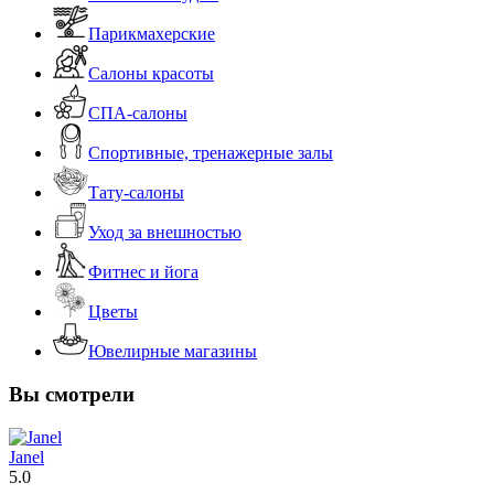
Парикмахерские
Салоны красоты
СПА-салоны
Спортивные, тренажерные залы
Тату-салоны
Уход за внешностью
Фитнес и йога
Цветы
Ювелирные магазины
Вы смотрели
Janel
5.0