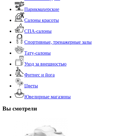
Парикмахерские
Салоны красоты
СПА-салоны
Спортивные, тренажерные залы
Тату-салоны
Уход за внешностью
Фитнес и йога
Цветы
Ювелирные магазины
Вы смотрели