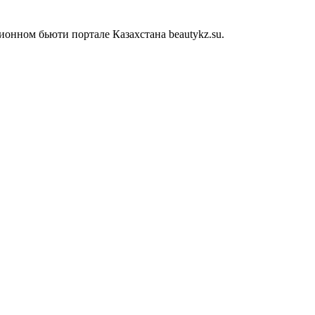
нном бьюти портале Казахстана beautykz.su.