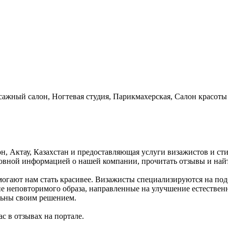
сажный салон, Ногтевая студия, Парикмахерская, Салон красоты
он, Актау, Казахстан и предоставляющая услуги визажистов и ст
сновной информацией о нашей компании, прочитать отзывы и на
огают нам стать красивее. Визажисты специализируются на под
ние неповторимого образа, направленные на улучшение естестве
льны своим решением.
с в отзывах на портале.