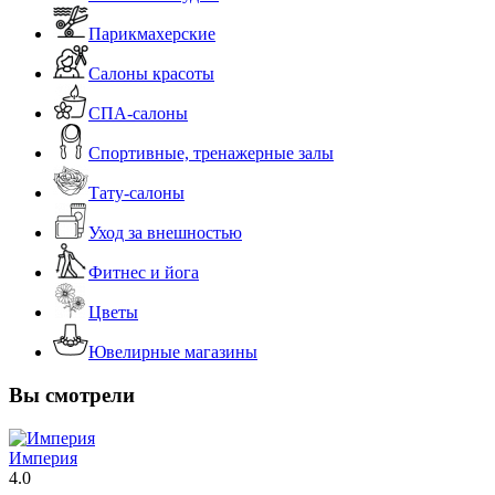
Парикмахерские
Салоны красоты
СПА-салоны
Спортивные, тренажерные залы
Тату-салоны
Уход за внешностью
Фитнес и йога
Цветы
Ювелирные магазины
Вы смотрели
Империя
4.0