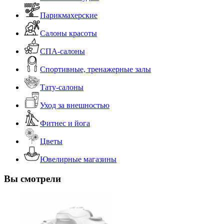
Парикмахерские
Салоны красоты
СПА-салоны
Спортивные, тренажерные залы
Тату-салоны
Уход за внешностью
Фитнес и йога
Цветы
Ювелирные магазины
Вы смотрели