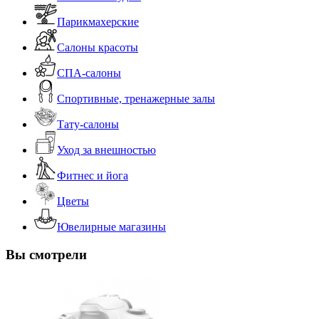
Парикмахерские
Салоны красоты
СПА-салоны
Спортивные, тренажерные залы
Тату-салоны
Уход за внешностью
Фитнес и йога
Цветы
Ювелирные магазины
Вы смотрели