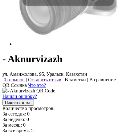
- Aknurvizazh
ул. Аманжолова, 95, Уральск, Казахстан
0 отзывов
|
Оставить отзыв
|
В заметки
|
В сравнение
QR Ссылка
Что это?
Нашли ошибку?
Поднять в топ
Количество просмотров:
За сегодня:
0
За неделю:
0
За месяц:
0
За все время:
5