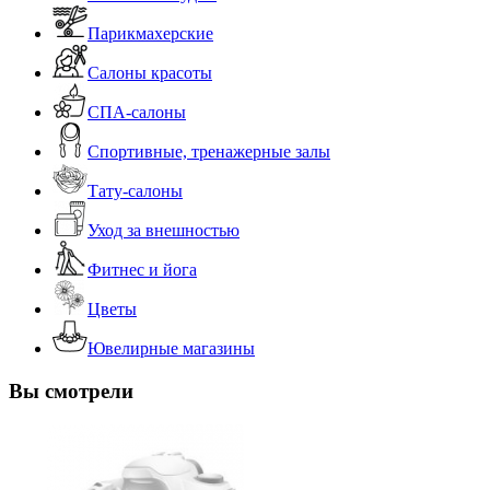
Парикмахерские
Салоны красоты
СПА-салоны
Спортивные, тренажерные залы
Тату-салоны
Уход за внешностью
Фитнес и йога
Цветы
Ювелирные магазины
Вы смотрели