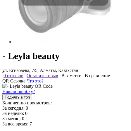
- Leyla beauty
ул. Егизбаева, 7/5, Алматы, Казахстан
0 отзывов
|
Оставить отзыв
|
В заметки
|
В сравнение
QR Ссылка
Что это?
Нашли ошибку?
Поднять в топ
Количество просмотров:
За сегодня:
0
За неделю:
0
За месяц:
0
За все время:
7