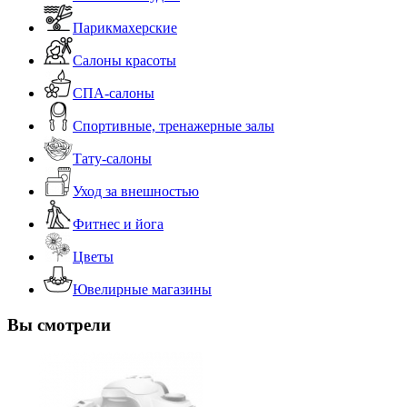
Парикмахерские
Салоны красоты
СПА-салоны
Спортивные, тренажерные залы
Тату-салоны
Уход за внешностью
Фитнес и йога
Цветы
Ювелирные магазины
Вы смотрели