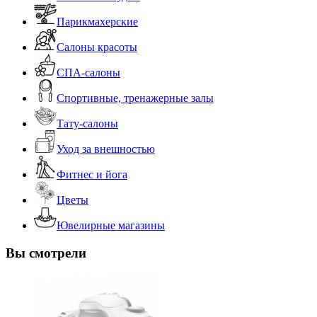
Парикмахерские
Салоны красоты
СПА-салоны
Спортивные, тренажерные залы
Тату-салоны
Уход за внешностью
Фитнес и йога
Цветы
Ювелирные магазины
Вы смотрели