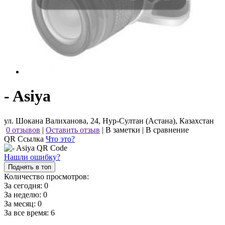
- Asiya
ул. Шокана Валиханова, 24, Нур-Султан (Астана), Казахстан
0 отзывов
|
Оставить отзыв
|
В заметки
|
В сравнение
QR Ссылка
Что это?
Нашли ошибку?
Поднять в топ
Количество просмотров:
За сегодня:
0
За неделю:
0
За месяц:
0
За все время:
6