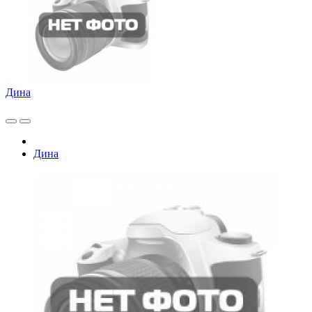
Дина
Дина