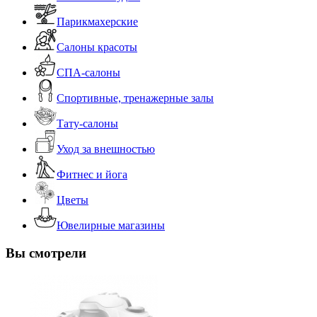
Парикмахерские
Салоны красоты
СПА-салоны
Спортивные, тренажерные залы
Тату-салоны
Уход за внешностью
Фитнес и йога
Цветы
Ювелирные магазины
Вы смотрели