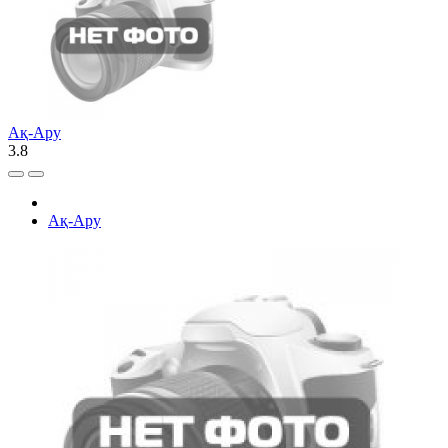
Ақ-Ару
3.8
Ақ-Ару