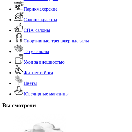
Парикмахерские
Салоны красоты
СПА-салоны
Спортивные, тренажерные залы
Тату-салоны
Уход за внешностью
Фитнес и йога
Цветы
Ювелирные магазины
Вы смотрели