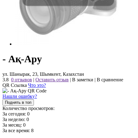
- Ақ-Ару
ул. Шанырак, 23, Шымкент, Казахстан
3.8
0 отзывов
|
Оставить отзыв
|
В заметки
|
В сравнение
QR Ссылка
Что это?
Нашли ошибку?
Поднять в топ
Количество просмотров:
За сегодня:
0
За неделю:
0
За месяц:
0
За все время:
8