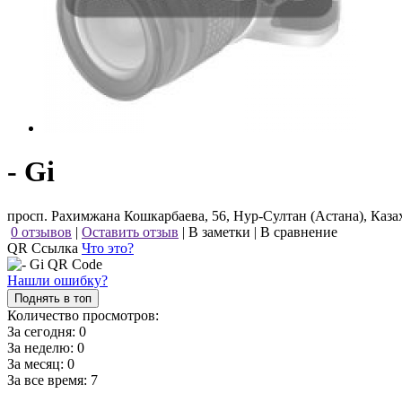
- Gi
просп. Рахимжана Кошкарбаева, 56, Нур-Султан (Астана), Каза
0 отзывов
|
Оставить отзыв
|
В заметки
|
В сравнение
QR Ссылка
Что это?
Нашли ошибку?
Поднять в топ
Количество просмотров:
За сегодня:
0
За неделю:
0
За месяц:
0
За все время:
7