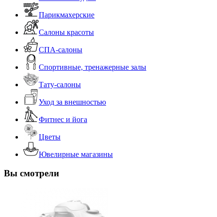
Парикмахерские
Салоны красоты
СПА-салоны
Спортивные, тренажерные залы
Тату-салоны
Уход за внешностью
Фитнес и йога
Цветы
Ювелирные магазины
Вы смотрели