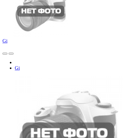
Gi
Gi