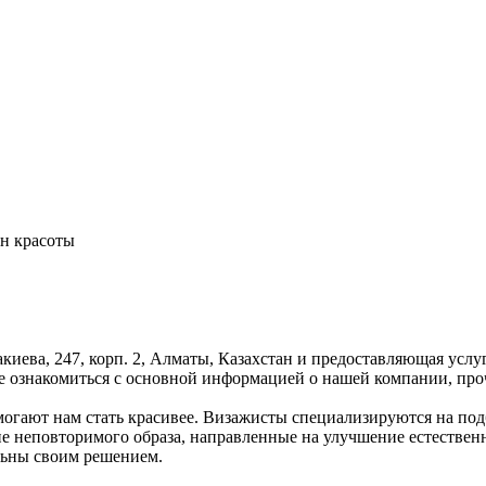
он красоты
акиева, 247, корп. 2, Алматы, Казахстан и предоставляющая усл
е ознакомиться с основной информацией о нашей компании, про
огают нам стать красивее. Визажисты специализируются на под
ние неповторимого образа, направленные на улучшение естестве
льны своим решением.