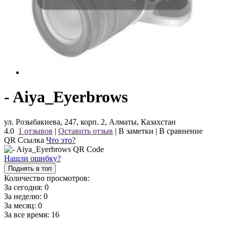
- Aiya_Eyerbrows
ул. Розыбакиева, 247, корп. 2, Алматы, Казахстан
4.0
1 отзывов
|
Оставить отзыв
|
В заметки
|
В сравнение
QR Ссылка
Что это?
Нашли ошибку?
Поднять в топ
Количество просмотров:
За сегодня:
0
За неделю:
0
За месяц:
0
За все время:
16