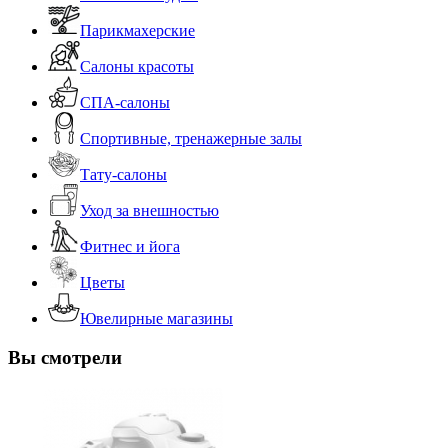
Парикмахерские
Салоны красоты
СПА-салоны
Спортивные, тренажерные залы
Тату-салоны
Уход за внешностью
Фитнес и йога
Цветы
Ювелирные магазины
Вы смотрели