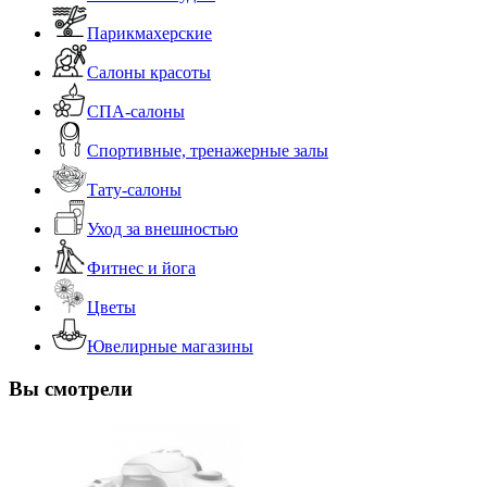
Парикмахерские
Салоны красоты
СПА-салоны
Спортивные, тренажерные залы
Тату-салоны
Уход за внешностью
Фитнес и йога
Цветы
Ювелирные магазины
Вы смотрели