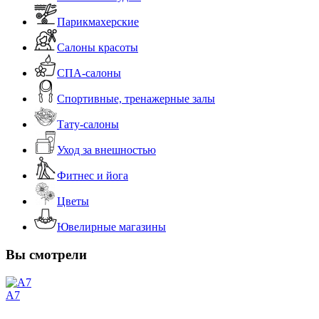
Парикмахерские
Салоны красоты
СПА-салоны
Спортивные, тренажерные залы
Тату-салоны
Уход за внешностью
Фитнес и йога
Цветы
Ювелирные магазины
Вы смотрели
A7