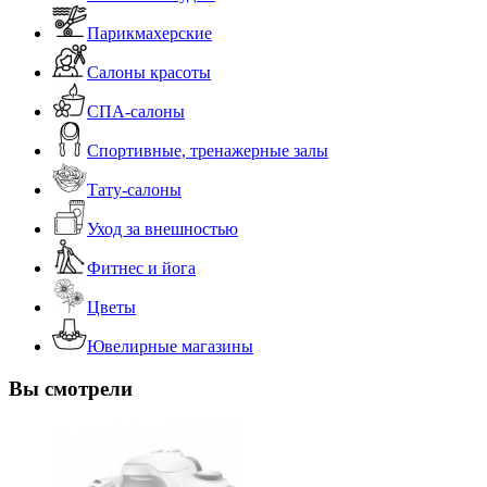
Парикмахерские
Салоны красоты
СПА-салоны
Спортивные, тренажерные залы
Тату-салоны
Уход за внешностью
Фитнес и йога
Цветы
Ювелирные магазины
Вы смотрели