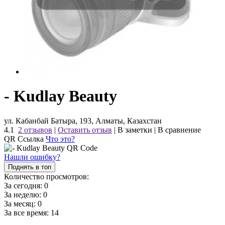
- Kudlay Beauty
ул. Кабанбай Батыра, 193, Алматы, Казахстан
4.1
2 отзывов
|
Оставить отзыв
|
В заметки
|
В сравнение
QR Ссылка
Что это?
Нашли ошибку?
Поднять в топ
Количество просмотров:
За сегодня:
0
За неделю:
0
За месяц:
0
За все время:
14