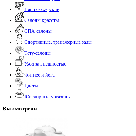
Парикмахерские
Салоны красоты
СПА-салоны
Спортивные, тренажерные залы
Тату-салоны
Уход за внешностью
Фитнес и йога
Цветы
Ювелирные магазины
Вы смотрели