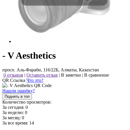
- V Aesthetics
просп. Аль-Фараби, 116/22Б, Алматы, Казахстан
0 отзывов
|
Оставить отзыв
|
В заметки
|
В сравнение
QR Ссылка
Что это?
Нашли ошибку?
Поднять в топ
Количество просмотров:
За сегодня:
0
За неделю:
0
За месяц:
0
За все время:
14