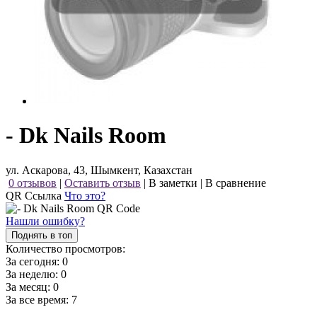
- Dk Nails Room
ул. Аскарова, 43, Шымкент, Казахстан
0 отзывов
|
Оставить отзыв
|
В заметки
|
В сравнение
QR Ссылка
Что это?
Нашли ошибку?
Поднять в топ
Количество просмотров:
За сегодня:
0
За неделю:
0
За месяц:
0
За все время:
7