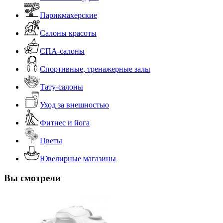
Парикмахерские
Салоны красоты
СПА-салоны
Спортивные, тренажерные залы
Тату-салоны
Уход за внешностью
Фитнес и йога
Цветы
Ювелирные магазины
Вы смотрели