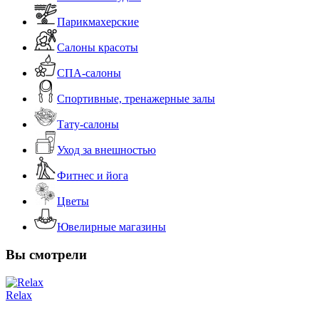
Парикмахерские
Салоны красоты
СПА-салоны
Спортивные, тренажерные залы
Тату-салоны
Уход за внешностью
Фитнес и йога
Цветы
Ювелирные магазины
Вы смотрели
Relax