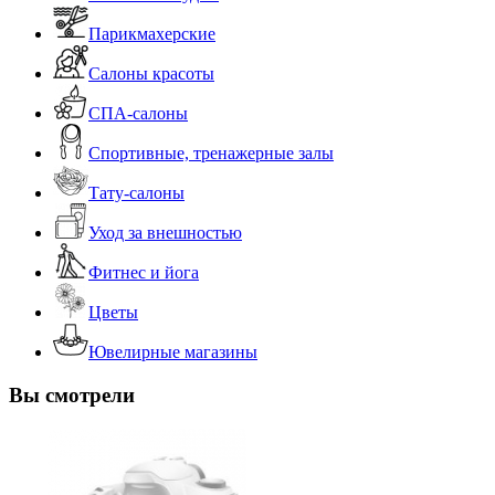
Парикмахерские
Салоны красоты
СПА-салоны
Спортивные, тренажерные залы
Тату-салоны
Уход за внешностью
Фитнес и йога
Цветы
Ювелирные магазины
Вы смотрели