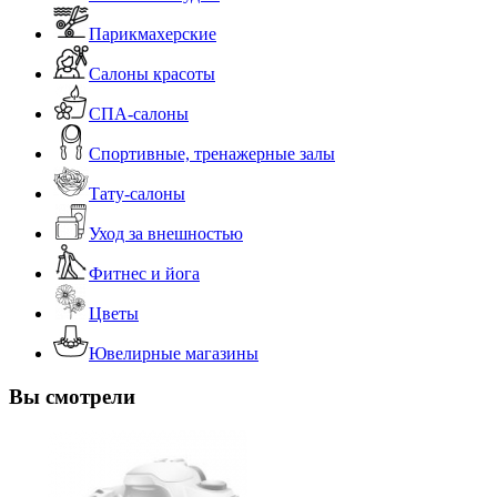
Парикмахерские
Салоны красоты
СПА-салоны
Спортивные, тренажерные залы
Тату-салоны
Уход за внешностью
Фитнес и йога
Цветы
Ювелирные магазины
Вы смотрели