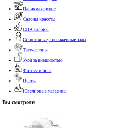
Парикмахерские
Салоны красоты
СПА-салоны
Спортивные, тренажерные залы
Тату-салоны
Уход за внешностью
Фитнес и йога
Цветы
Ювелирные магазины
Вы смотрели