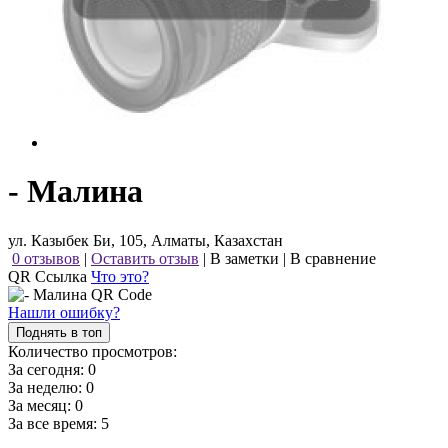
- Малина
ул. Казыбек Би, 105, Алматы, Казахстан
0 отзывов
|
Оставить отзыв
|
В заметки
|
В сравнение
QR Ссылка
Что это?
Нашли ошибку?
Поднять в топ
Количество просмотров:
За сегодня:
0
За неделю:
0
За месяц:
0
За все время:
5