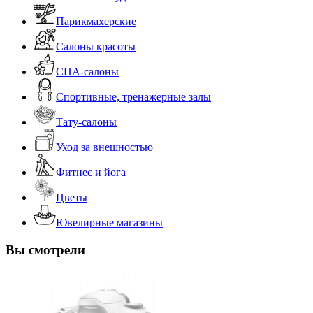
Парикмахерские
Салоны красоты
СПА-салоны
Спортивные, тренажерные залы
Тату-салоны
Уход за внешностью
Фитнес и йога
Цветы
Ювелирные магазины
Вы смотрели