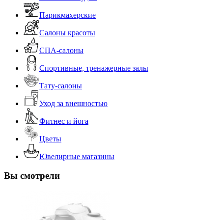
Парикмахерские
Салоны красоты
СПА-салоны
Спортивные, тренажерные залы
Тату-салоны
Уход за внешностью
Фитнес и йога
Цветы
Ювелирные магазины
Вы смотрели