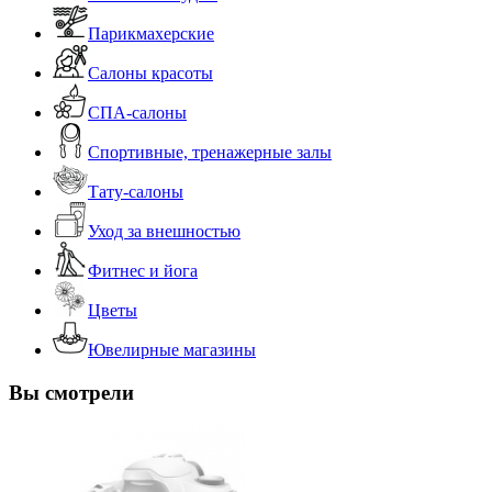
Парикмахерские
Салоны красоты
СПА-салоны
Спортивные, тренажерные залы
Тату-салоны
Уход за внешностью
Фитнес и йога
Цветы
Ювелирные магазины
Вы смотрели