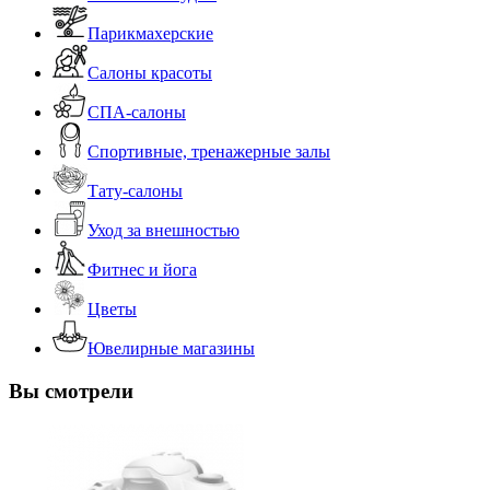
Парикмахерские
Салоны красоты
СПА-салоны
Спортивные, тренажерные залы
Тату-салоны
Уход за внешностью
Фитнес и йога
Цветы
Ювелирные магазины
Вы смотрели