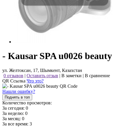
- Kausar SPA u0026 beauty
ул. Желтоксан, 17, Шымкент, Казахстан
0 отзывов
|
Оставить отзыв
|
В заметки
|
В сравнение
QR Ссылка
Что это?
Нашли ошибку?
Поднять в топ
Количество просмотров:
За сегодня:
0
За неделю:
0
За месяц:
0
За все время:
3