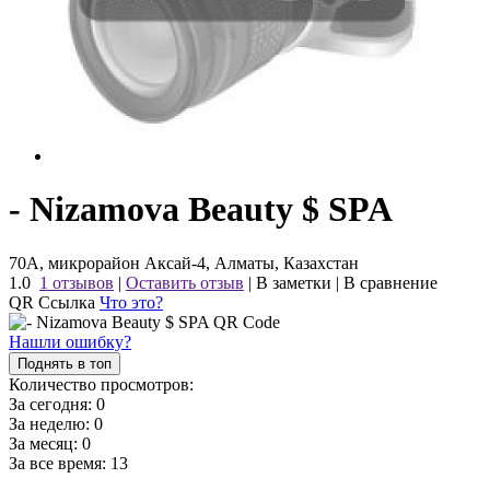
- Nizamova Beauty $ SPA
70А, микрорайон Аксай-4, Алматы, Казахстан
1.0
1 отзывов
|
Оставить отзыв
|
В заметки
|
В сравнение
QR Ссылка
Что это?
Нашли ошибку?
Поднять в топ
Количество просмотров:
За сегодня:
0
За неделю:
0
За месяц:
0
За все время:
13