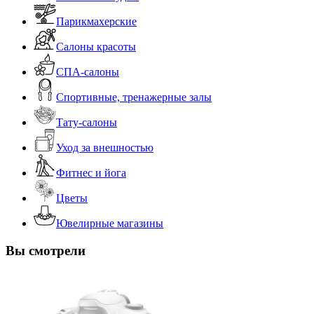
Парикмахерские
Салоны красоты
СПА-салоны
Спортивные, тренажерные залы
Тату-салоны
Уход за внешностью
Фитнес и йога
Цветы
Ювелирные магазины
Вы смотрели