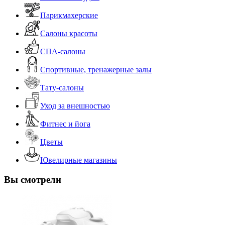
Парикмахерские
Салоны красоты
СПА-салоны
Спортивные, тренажерные залы
Тату-салоны
Уход за внешностью
Фитнес и йога
Цветы
Ювелирные магазины
Вы смотрели