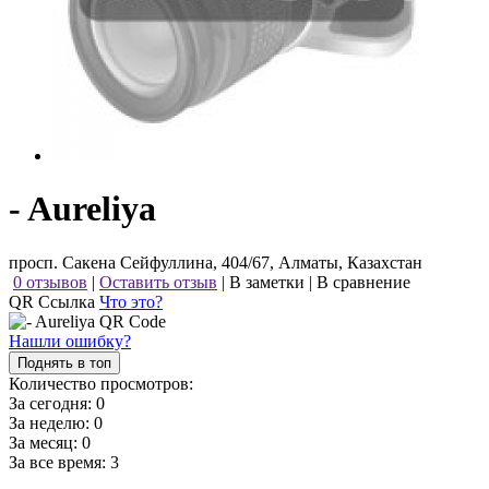
- Aureliya
просп. Сакена Сейфуллина, 404/67, Алматы, Казахстан
0 отзывов
|
Оставить отзыв
|
В заметки
|
В сравнение
QR Ссылка
Что это?
Нашли ошибку?
Поднять в топ
Количество просмотров:
За сегодня:
0
За неделю:
0
За месяц:
0
За все время:
3