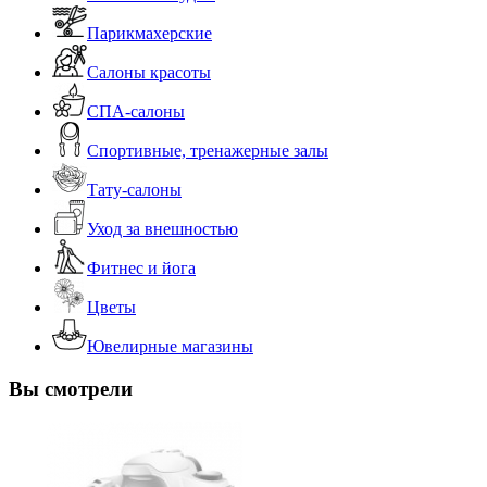
Парикмахерские
Салоны красоты
СПА-салоны
Спортивные, тренажерные залы
Тату-салоны
Уход за внешностью
Фитнес и йога
Цветы
Ювелирные магазины
Вы смотрели