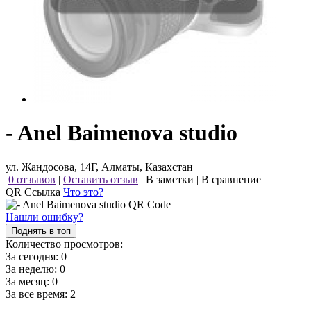
- Anel Baimenova studio
ул. Жандосова, 14Г, Алматы, Казахстан
0 отзывов
|
Оставить отзыв
|
В заметки
|
В сравнение
QR Ссылка
Что это?
Нашли ошибку?
Поднять в топ
Количество просмотров:
За сегодня:
0
За неделю:
0
За месяц:
0
За все время:
2