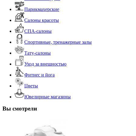
Парикмахерские
Салоны красоты
СПА-салоны
Спортивные, тренажерные залы
Тату-салоны
Уход за внешностью
Фитнес и йога
Цветы
Ювелирные магазины
Вы смотрели