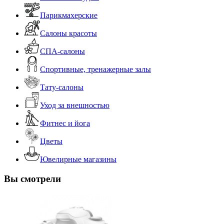
Парикмахерские
Салоны красоты
СПА-салоны
Спортивные, тренажерные залы
Тату-салоны
Уход за внешностью
Фитнес и йога
Цветы
Ювелирные магазины
Вы смотрели