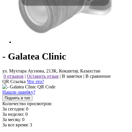
- Galatea Clinic
ул. Мухтара Ауэзова, 213К, Кокшетау, Казахстан
0 отзывов
|
Оставить отзыв
|
В заметки
|
В сравнение
QR Ссылка
Что это?
Нашли ошибку?
Поднять в топ
Количество просмотров:
За сегодня:
0
За неделю:
0
За месяц:
0
За все время:
3