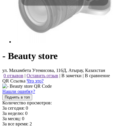
- Beauty store
ул. Махамбета Утемисова, 116Д, Атырау, Казахстан
0 отзывов
|
Оставить отзыв
|
В заметки
|
В сравнение
QR Ссылка
Что это?
Нашли ошибку?
Поднять в топ
Количество просмотров:
За сегодня:
0
За неделю:
0
За месяц:
0
За все время:
2