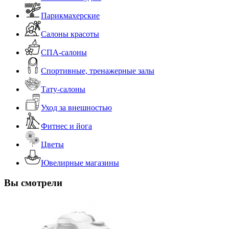
Парикмахерские
Салоны красоты
СПА-салоны
Спортивные, тренажерные залы
Тату-салоны
Уход за внешностью
Фитнес и йога
Цветы
Ювелирные магазины
Вы смотрели