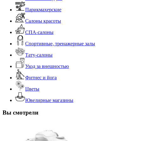
Парикмахерские
Салоны красоты
СПА-салоны
Спортивные, тренажерные залы
Тату-салоны
Уход за внешностью
Фитнес и йога
Цветы
Ювелирные магазины
Вы смотрели