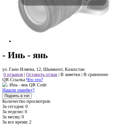
- Инь - янь
ул. Гани Иляева, 12, Шымкент, Казахстан
0 отзывов
|
Оставить отзыв
|
В заметки
|
В сравнение
QR Ссылка
Что это?
Нашли ошибку?
Поднять в топ
Количество просмотров:
За сегодня:
0
За неделю:
0
За месяц:
0
За все время:
2