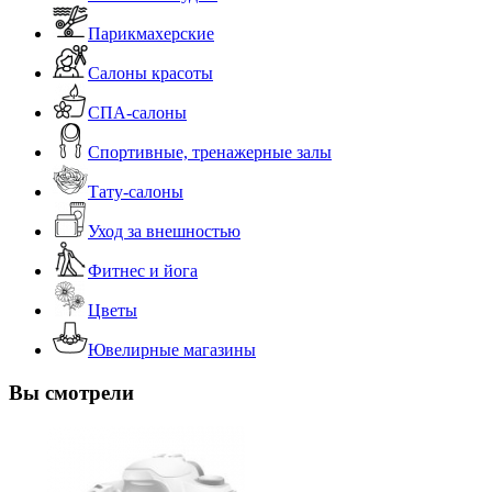
Парикмахерские
Салоны красоты
СПА-салоны
Спортивные, тренажерные залы
Тату-салоны
Уход за внешностью
Фитнес и йога
Цветы
Ювелирные магазины
Вы смотрели