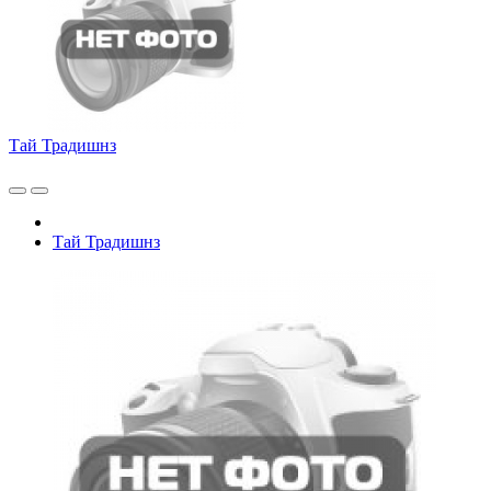
Тай Традишнз
Тай Традишнз