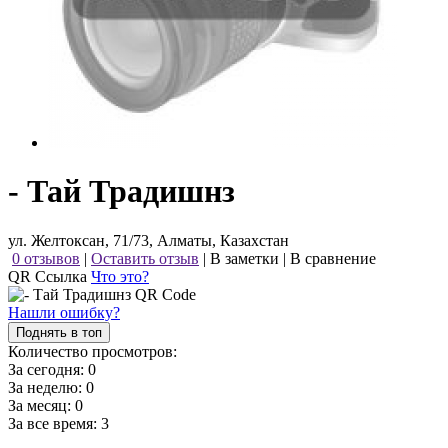
- Тай Традишнз
ул. Желтоксан, 71/73, Алматы, Казахстан
0 отзывов
|
Оставить отзыв
|
В заметки
|
В сравнение
QR Ссылка
Что это?
Нашли ошибку?
Поднять в топ
Количество просмотров:
За сегодня:
0
За неделю:
0
За месяц:
0
За все время:
3