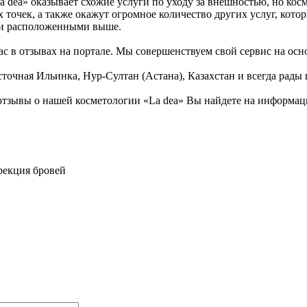
a dea» оказывает схожие услуги по уходу за внешностью, но кос
 точек, а также окажут огромное количество других услуг, котор
ми расположенными выше.
с в отзывах на портале. Мы совершенствуем свой сервис на осн
точная Ильинка, Нур-Султан (Астана), Казахстан и всегда рады 
тзывы о нашей косметологии «La dea» Вы найдете на информаци
рекция бровей