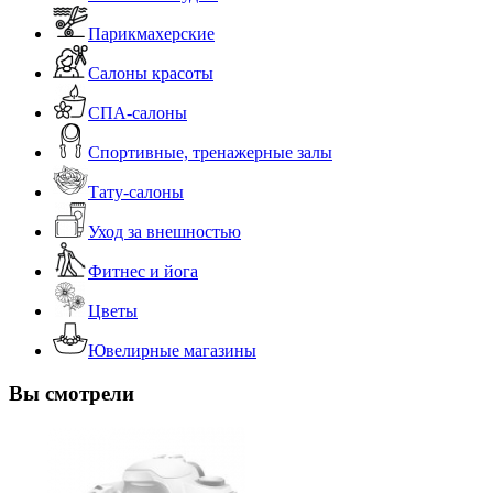
Парикмахерские
Салоны красоты
СПА-салоны
Спортивные, тренажерные залы
Тату-салоны
Уход за внешностью
Фитнес и йога
Цветы
Ювелирные магазины
Вы смотрели