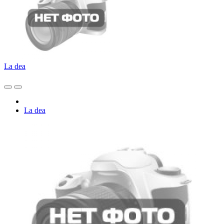
La dea
La dea