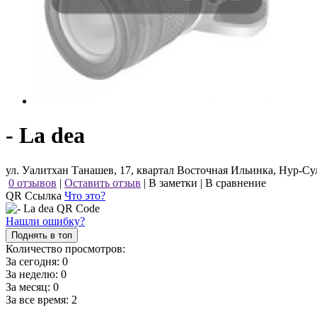
- La dea
ул. Уалитхан Танашев, 17, квартал Восточная Ильинка, Нур-Сул
0 отзывов
|
Оставить отзыв
|
В заметки
|
В сравнение
QR Ссылка
Что это?
Нашли ошибку?
Поднять в топ
Количество просмотров:
За сегодня:
0
За неделю:
0
За месяц:
0
За все время:
2