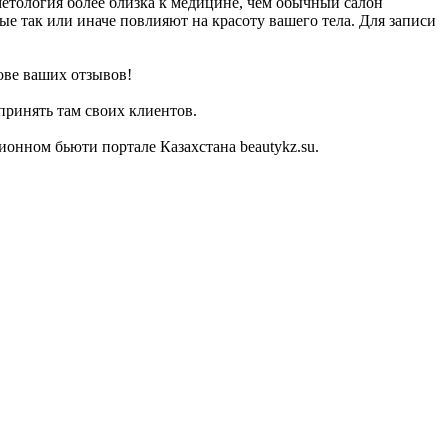
метология более близка к медицине, чем обычный салон
ые так или иначе повлияют на красоту вашего тела. Для записи
ове ваших отзывов!
принять там своих клиентов.
онном бьюти портале Казахстана beautykz.su.