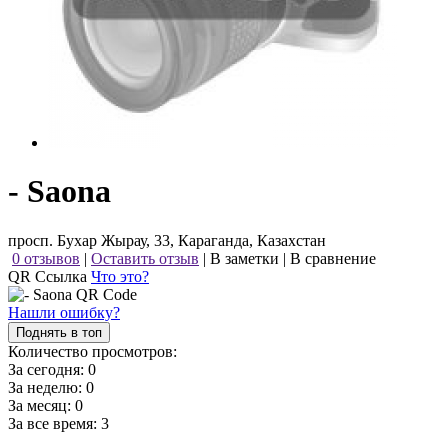
- Saona
просп. Бухар Жырау, 33, Караганда, Казахстан
0 отзывов
|
Оставить отзыв
|
В заметки
|
В сравнение
QR Ссылка
Что это?
Нашли ошибку?
Поднять в топ
Количество просмотров:
За сегодня:
0
За неделю:
0
За месяц:
0
За все время:
3