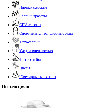
Парикмахерские
Салоны красоты
СПА-салоны
Спортивные, тренажерные залы
Тату-салоны
Уход за внешностью
Фитнес и йога
Цветы
Ювелирные магазины
Вы смотрели