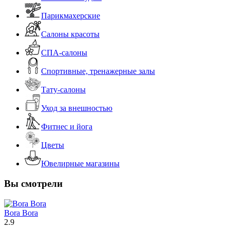
Парикмахерские
Салоны красоты
СПА-салоны
Спортивные, тренажерные залы
Тату-салоны
Уход за внешностью
Фитнес и йога
Цветы
Ювелирные магазины
Вы смотрели
Bora Bora
2.9