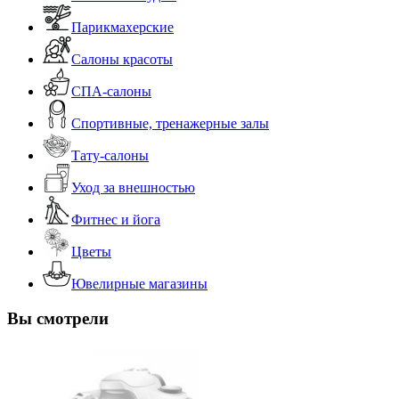
Парикмахерские
Салоны красоты
СПА-салоны
Спортивные, тренажерные залы
Тату-салоны
Уход за внешностью
Фитнес и йога
Цветы
Ювелирные магазины
Вы смотрели