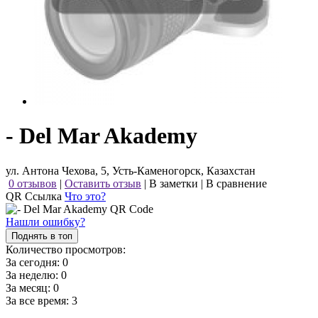
- Del Mar Akademy
ул. Антона Чехова, 5, Усть-Каменогорск, Казахстан
0 отзывов
|
Оставить отзыв
|
В заметки
|
В сравнение
QR Ссылка
Что это?
Нашли ошибку?
Поднять в топ
Количество просмотров:
За сегодня:
0
За неделю:
0
За месяц:
0
За все время:
3