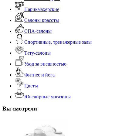
Парикмахерские
Салоны красоты
СПА-салоны
Спортивные, тренажерные залы
Тату-салоны
Уход за внешностью
Фитнес и йога
Цветы
Ювелирные магазины
Вы смотрели