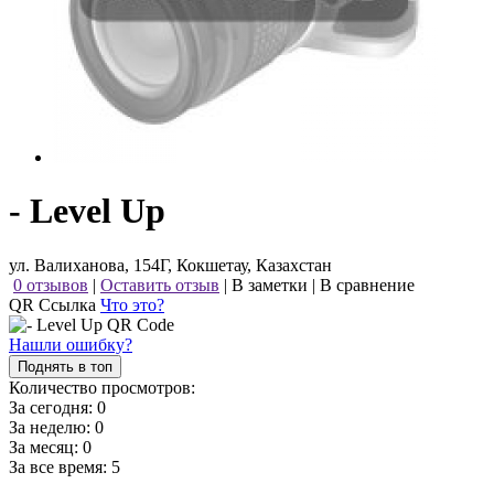
- Level Up
ул. Валиханова, 154Г, Кокшетау, Казахстан
0 отзывов
|
Оставить отзыв
|
В заметки
|
В сравнение
QR Ссылка
Что это?
Нашли ошибку?
Поднять в топ
Количество просмотров:
За сегодня:
0
За неделю:
0
За месяц:
0
За все время:
5