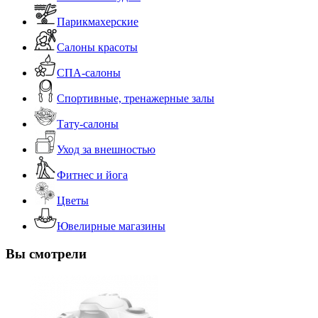
Парикмахерские
Салоны красоты
СПА-салоны
Спортивные, тренажерные залы
Тату-салоны
Уход за внешностью
Фитнес и йога
Цветы
Ювелирные магазины
Вы смотрели