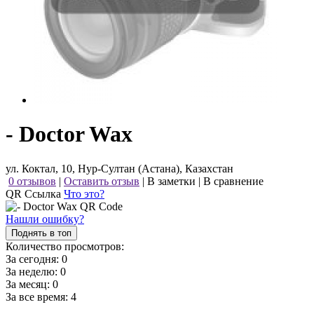
- Doctor Wax
ул. Коктал, 10, Нур-Султан (Астана), Казахстан
0 отзывов
|
Оставить отзыв
|
В заметки
|
В сравнение
QR Ссылка
Что это?
Нашли ошибку?
Поднять в топ
Количество просмотров:
За сегодня:
0
За неделю:
0
За месяц:
0
За все время:
4