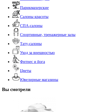
Парикмахерские
Салоны красоты
СПА-салоны
Спортивные, тренажерные залы
Тату-салоны
Уход за внешностью
Фитнес и йога
Цветы
Ювелирные магазины
Вы смотрели