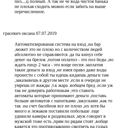
пиз....ц полный. А так не че вода чистоя банька
не плохая сходить можно если забить на выше
перечисленное.
грасевич оксана
07.07.2019
Автоматизированая система на вход ,на бар
,может это не плохо но с количеством людей
абсолютно не справляются .да ты кинул себе
денег на брелок ,потом оплатил - это пол беды ,но
ждать пицу 2 часа - это воще песня .заплатив
такие деньги за вход ,не имея право даже воды
пронести с собой ты идешь кидаешь деньги там
,заказывешь в другом месте ,если в очереди не
умрешь от жажды ,т.к жара .вобщем бред .если уж
так не доверять работникам ,что ставить
автоматы которые принимают деньги ,поставь
больше автоматов с напитками ,закусками ,как то
так .на счет басейнов все не плохо ,их хотя бы
много и лежаков поставили побольше .еще
удивили камеры в раздевалках ,муж говорит в
мужской тоже есть ,прям по рядам стоят ,вобще
кажется это противозаконно смотреть на голых