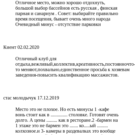
Отличное место, можно хорошо отдохнуть,
большой выбор бассейнов есть русская , финская
парная и санариум . Совет: выбирайте правильно
время посещения, бывает очень много народа
Очевидный минус - отсутствие парковки
Киент
02.02.2020
Отличный клуб для
отдыха,вежливый,коллектив,креативность,постоянночто
то меняют,похвально,единственное просьба к хозяевам
заведения-повысить квалификацию массажистов.
стас молодычук
17.12.2019
Место это не плохое. Но есть минусы 1 -кафе
вонь стоит как в .............. столовке. Готовят очень
долго. А цены ......... как в ресторане.2 -бармен на
1 этаже это не бармен это ....... ко.....ый .........
колхозное.и 3- камеры в раздевалках это вообще