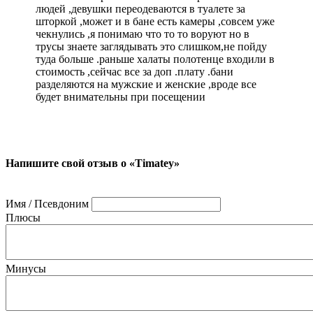
людей ,девушки переодеваются в туалете за
шторкой ,может и в бане есть камеры ,совсем уже
чекнулись ,я понимаю что то то воруют но в
трусы знаете заглядывать это слишком,не пойду
туда больше .раньше халаты полотенце входили в
стоимость ,сейчас все за доп .плату .бани
разделяются на мужские и женские ,вроде все
будет внимательны при посещении
Напишите свой отзыв о «Timatey»
Имя / Псевдоним
Плюсы
Минусы