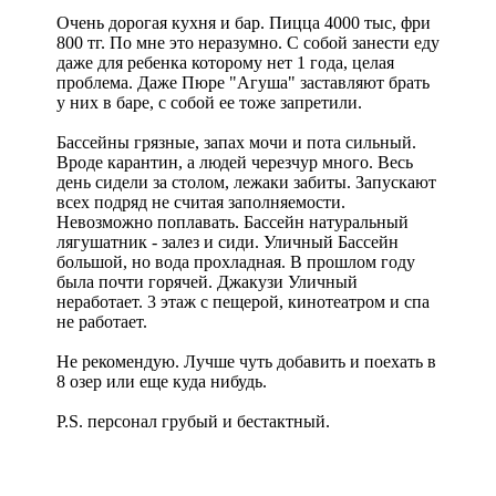
Очень дорогая кухня и бар. Пицца 4000 тыс, фри
800 тг. По мне это неразумно. С собой занести еду
даже для ребенка которому нет 1 года, целая
проблема. Даже Пюре "Агуша" заставляют брать
у них в баре, с собой ее тоже запретили.
Бассейны грязные, запах мочи и пота сильный.
Вроде карантин, а людей черезчур много. Весь
день сидели за столом, лежаки забиты. Запускают
всех подряд не считая заполняемости.
Невозможно поплавать. Бассейн натуральный
лягушатник - залез и сиди. Уличный Бассейн
большой, но вода прохладная. В прошлом году
была почти горячей. Джакузи Уличный
неработает. 3 этаж с пещерой, кинотеатром и спа
не работает.
Не рекомендую. Лучше чуть добавить и поехать в
8 озер или еще куда нибудь.
P.S. персонал грубый и бестактный.