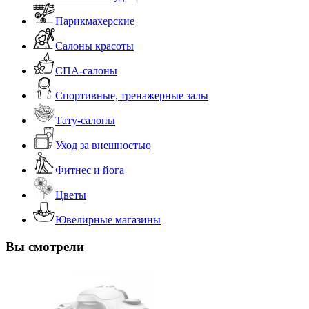
Парикмахерские
Салоны красоты
СПА-салоны
Спортивные, тренажерные залы
Тату-салоны
Уход за внешностью
Фитнес и йога
Цветы
Ювелирные магазины
Вы смотрели