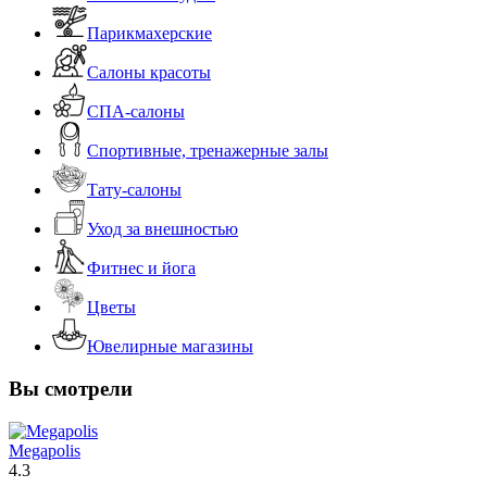
Парикмахерские
Салоны красоты
СПА-салоны
Спортивные, тренажерные залы
Тату-салоны
Уход за внешностью
Фитнес и йога
Цветы
Ювелирные магазины
Вы смотрели
Megapolis
4.3