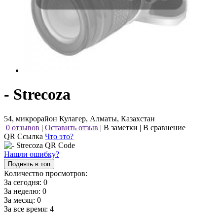
- Strecoza
54, микрорайон Кулагер, Алматы, Казахстан
0 отзывов
|
Оставить отзыв
|
В заметки
|
В сравнение
QR Ссылка
Что это?
Нашли ошибку?
Поднять в топ
Количество просмотров:
За сегодня:
0
За неделю:
0
За месяц:
0
За все время:
4