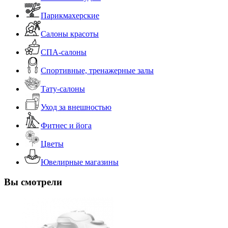
Парикмахерские
Салоны красоты
СПА-салоны
Спортивные, тренажерные залы
Тату-салоны
Уход за внешностью
Фитнес и йога
Цветы
Ювелирные магазины
Вы смотрели