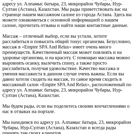
адресу ул. Алпамыс батыра, 23, микрорайон Чубары, Нур-
Султан (Астана), Казахстан. Мы рады приветствовать вас на
странице нашем массажном салоне из города Астана. Здесь вы
можете ознакомиться с основной информацией о нашем
салоне, прочитать отзывы и найти наши контактные данные.
Массаж – отличный выбор, если вы устали, хотите
расслабиться и повысить общий тонус организма. Безусловно,
массаж в «Empire SPA And Relax» имеет очень много
преимуществ. Качественный массаж может повлиять и на
здоровье организма, и на красоту. С помощью массажа можно
выровнять осанку, вылечить спину, а также просто
расслабиться, получая удовольствие. Качество массажа и
умения массажиста в данном случае очень важны. Если вы
давно хотели сходить на массаж, то самое время сходить в
массажный салон «Empire SPA And Relax», расположенный по
адресу ул. Алпамыс батыра, 23, микрорайон Чубары, Нур-
Султан (Астана), Казахстан.
Мы будем рады, если вы поделитесь своими впечатлениями о
нас в отзывах на портале.
Мы находимся по адресу ул. Алпамыс батыра, 23, микрорайон
Чубары, Нур-Султан (Астана), Казахстан и всегда рады
принять там своих клиентов.