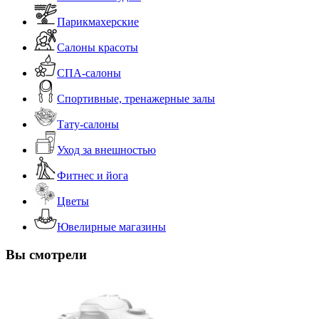
Парикмахерские
Салоны красоты
СПА-салоны
Спортивные, тренажерные залы
Тату-салоны
Уход за внешностью
Фитнес и йога
Цветы
Ювелирные магазины
Вы смотрели