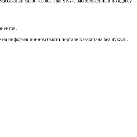
в массажный салон «Lotus Thai SPA», расположенный по адресу
лиентов.
 на информационном бьюти портале Казахстана beautykz.su.