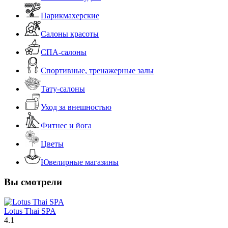
Парикмахерские
Салоны красоты
СПА-салоны
Спортивные, тренажерные залы
Тату-салоны
Уход за внешностью
Фитнес и йога
Цветы
Ювелирные магазины
Вы смотрели
Lotus Thai SPA
4.1